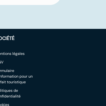
OCIÉTÉ
ntions légales
GV
rmulaire
information pour un
rfait touristique
litiques de
nfidentialité
okies