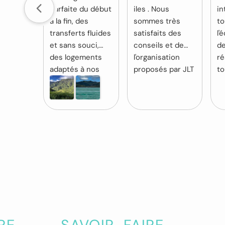
parfaite du début
iles . Nous
in
à la fin, des
sommes très
to
transferts fluides
satisfaits des
l'
et sans souci,
conseils et de
de
des logements
l'organisation
ré
adaptés à nos
proposés par JLT
to
exigences sur
Voyages
no
des sites
(Stéphanie) ,
c
paradisiaques et
ainsi que le suivi
s 
des
local effectué par
op
recommandation
Tekura. Nous
de
s d'excursion en
recommandons
m
or. Bref un grand
vivement ce
t
merci à
prestataire.
le
Stéphanie et son
s
équipe
sa
disponible et
ét
attentive à