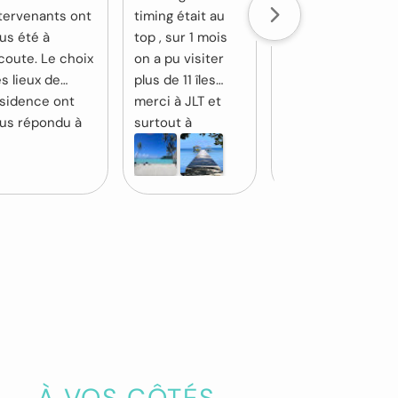
tervenants ont
timing était au
un voyage solo
us été à
top , sur 1 mois
par Fadila &
écoute. Le choix
on a pu visiter
Jérôme, tout
s lieux de
plus de 11 îles
était parfait, les
sidence ont
merci à JLT et
pensions, les
us répondu à
surtout à
transferts. Un
s attentes. les
Stéphanie pour
grand merci à
orrespondance
tous ses bons
Fadila pour « la
ont été
conseils et
réactivité » avec
timisées afin
l’organisation de
mes différents
 profiter au
notre parcours .
rajouts !
aximum du
emps passé sur
s îles. Nous
ommes plus que
tisfaits. Tout
ait parfait.