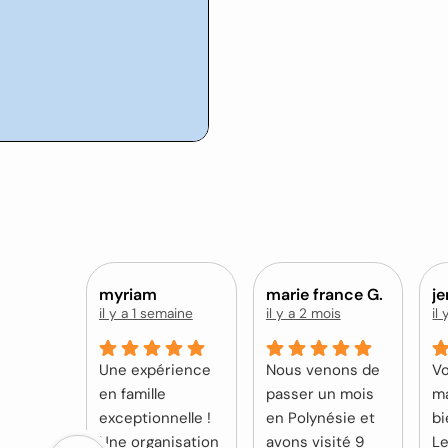
myriam
marie france G.
j
il y a 1 semaine
il y a 2 mois
il
Une expérience
Nous venons de
Vo
en famille
passer un mois
ma
exceptionnelle !
en Polynésie et
bi
Une organisation
avons visité 9
Le