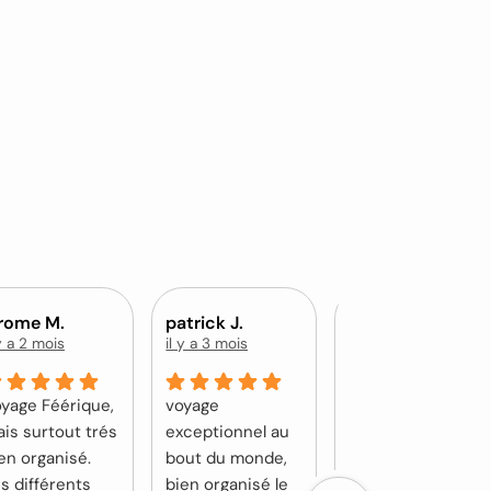
erome M.
patrick J.
Sylvie V.
 y a 2 mois
il y a 3 mois
il y a 4 mois
yage Féérique,
voyage
5 semaines dans
is surtout trés
exceptionnel au
les Îles de la
en organisé.
bout du monde,
Société
s différents
bien organisé le
organisées pour