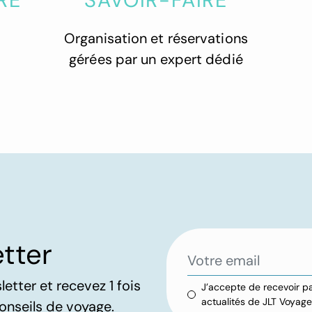
RE
SAVOIR-FAIRE
chaque détail. Un
mariage
polynésien
Organisation et réservations
unique. Un grand
gérées par un expert dédié
merci pour cette
qualité de
service qui nous
a permis de
voyager en toute
sérénité. Je
recommande
vivement !
tter
tter et recevez 1 fois
J’accepte de recevoir pa
actualités de JLT Voyag
onseils de voyage.