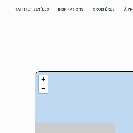
TAHITI ET SES ÎLES
INSPIRATIONS
CROISIÈRES
À P
+
−