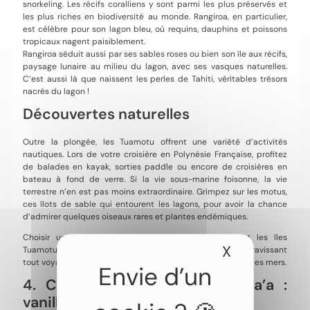
snorkeling. Les récifs coralliens y sont parmi les plus préservés et
les plus riches en biodiversité au monde. Rangiroa, en particulier,
est célèbre pour son lagon bleu, où requins, dauphins et poissons
tropicaux nagent paisiblement.
Rangiroa séduit aussi par ses sables roses ou bien son île aux récifs,
paysage lunaire au milieu du lagon, avec ses vasques naturelles.
C’est aussi là que naissent les perles de Tahiti, véritables trésors
nacrés du lagon !
Découvertes naturelles
Outre la plongée, les Tuamotu offrent une variété d’activités
nautiques. Lors de votre croisière en Polynésie Française, profitez
de balades en kayak, sorties paddle ou encore de croisières en
bateau à fond de verre. Si la vie sous-marine foisonne, la vie
terrestre n’en est pas moins extraordinaire. Grimpez sur les motus,
ces îlots de sable qui entourent les lagons, pour avoir la chance
d’admirer quelques oiseaux rares et plantes endémiques.
Choisir une croisière en Polynésie Française incluant les îles
X
Masquer le
Tuamotu se démarque par la splendeur des fonds marins, ravissant
tout voyageur en quête d’évasion à vingt-mille lieues sous les mers.
4. Croisière à Raiatea et Taha’a :
vanille et spiritualité