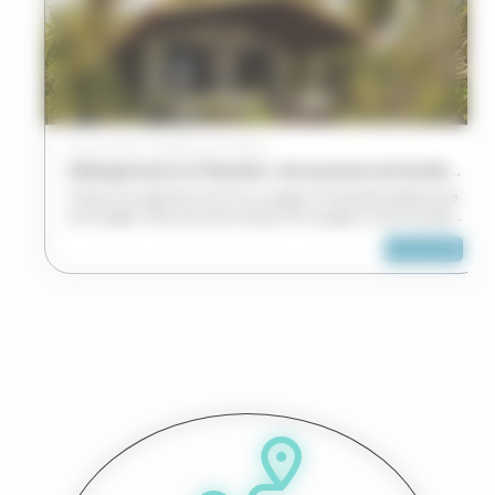
/
26 JUIL 2026
CONSEILS DE VOYAGE
Hébergements en Polynésie : de la pension de famille au bungalow sur pilotis
Choisir son logement lors d’un voyage en Polynésie dépend de
son budget mais aussi de sa façon de voyager et de la manière
dont on souhaite découvrir les archipels
lire la suite