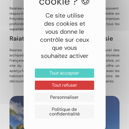
Raiatea et Taha’a, figurant parmi les îles de la Société, sont souvent
respectivement l’île sacrée et l’île vanille. Lors d’une croisière en
Ce site utilise
Polynésie Française, ces deux confettis offrent une immersion
des cookies et
profonde dans les traditions locales et des paysages de tous les
superlatifs.
vous donne le
Raiatea : le berceau de la Polynésie
contrôle sur ceux
que vous
Raiatea est considérée comme le cœur spirituel et culturel des
souhaitez activer
archipels polynésiens. Lors de votre croisière en Polynésie
Française, ne manquez pas de visiter le marae Taputapuatea, un
site du patrimoine mondial de l’UNESCO. Ce lieu sacré offre un
aperçu fascinant de l’histoire polynésienne. Les rencontres avec les
Tout accepter
habitants de Raiatea et Taha’a sont autant d’occasions de
découvrir l’artisanat local et de goûter aux spécialités culinaires.
Tout refuser
Personnaliser
Politique de
confidentialité